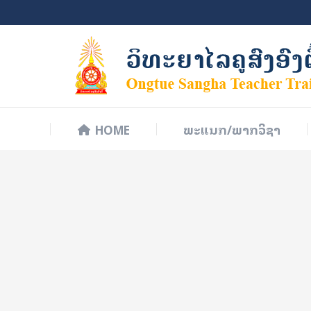
HOME
ພະແນກ/ພາກວິຊາ
HOME
ພະແນກ/ພາກວິຊາ