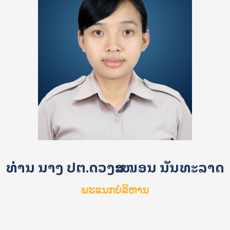
ທ່ານ ນາງ ປຕ.ດວງສະໝອນ ນັນທະລາດ
ພະແນກບໍລິຫານ