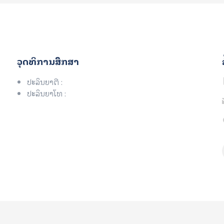
ວຸດທິການສຶກສາ
ປະລິນຍາຕີ :
ປະລິນຍາໂທ :