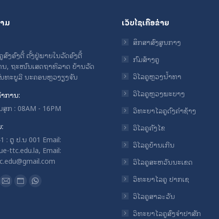
ຖາມ
ເວັບໄຊເຄືອຂ່າຍ
ສຶກສາສົງສູນກາງ
ົງອົງຕື້ ຕັ້ງຢູ່ພາຍໃນວັດອົງຕື້
ກົມສ້າງຄູ
ນ, ຖະໜົນເສດຖາທິລາດ ບ້ານວັດ
ວິໄລຄູຫຼວງນ້ຳທາ
ຈັນທະບູລີ ນະຄອນຫຼວງຽງຈັນ
ວິໄລຄູຫຼວງພະບາງ
ໍາການ:
ວັນສຸກ : 08AM - 16PM
ວິທະຍາໄລຄູດົງຄໍາຊ້າງ
ບ:
ວິໄລຄູຄັງໄຂ
 : ຕູ ປ.ນ 001 Email:
ວິໄລຄູບ້ານເກີນ
e-ttc.edu.la, Email:
tc.edu@gmail.com
ວິໄລຄູສະຫວັນນະເຂດ
n:
ວິທະຍາໄລຄູ ປາກເຊ
ok
uTube
Mail
Website
Whatsapp
ວິໄລຄູສາລะວັນ
ge
page
page
page
ens
opens
opens
opens
ວິທະຍາໄລຄູສົງຈໍາປາສັກ