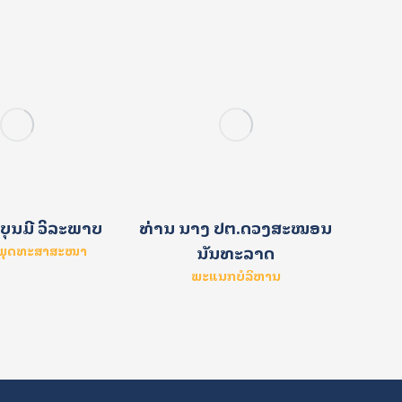
ນາງ 
ທ່ານ ນາງ ປຕ.ດວງສະໝອນ
ບຸນມີ ວິລະພາບ
ນັນທະລາດ
າພຸດທະສາສະໜາ
ພະແນກບໍລິຫານ