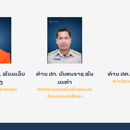
 ພົມມະລິນ
ທ່ານ ປຕ. ນັນທະຣາຊ ພົມ
ທ່ານ ປທ.
ົງ
ມະທຳ
ພາກວິຊ
ະສາສະໜາ
ຮັກສາການຮອງຫົວໜ້າພະແນກ
ກິດຈະການນັກສຶກສາ