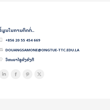
ຂໍ້ມູນໃນການຕິດຕໍ່..
+856 20 55 454 669
DOUANGSAMONE@ONGTUE-TTC.EDU.LA
ວິທະຍາໄລຄູສົງອົງຕື