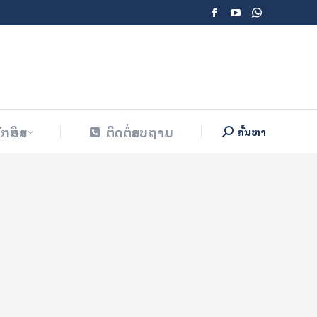
Facebook
YouTube
Whatsapp
ັກສຶກສາ
ຕິດຕໍ່ສອບຖາມ
ຄົ້ນຫາ
Search:
page
page
page
opens
opens
opens
in
in
in
new
new
new
window
window
window
ັກສຶກສາ
ຕິດຕໍ່ສອບຖາມ
ຄົ້ນຫາ
Search: