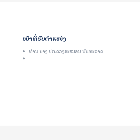
ໜ້າທີ່ຮັບຕໍາແໜ່ງ
ທ່ານ ນາງ ປຕ.ດວງສະໝອນ ນັນທະລາດ