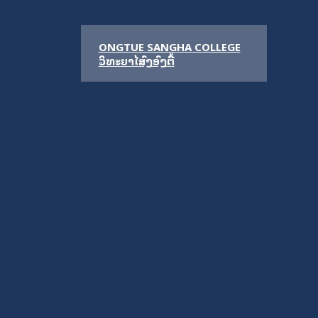
ONGTUE SANGHA COLLEGE
ວິທະຍາໄລສົງອົງຕື້