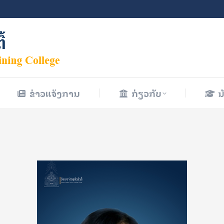
ຂ່າວແຈ້ງການ
ກ່ຽວກັບ
ນ
ຂ່າວແຈ້ງການ
ກ່ຽວກັບ
ນ