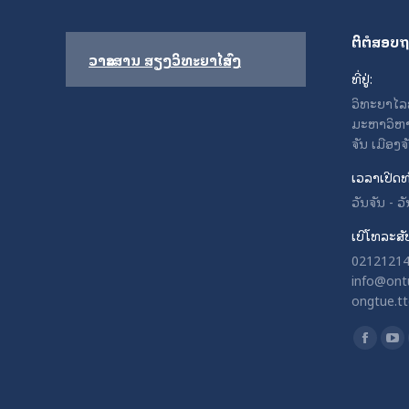
ຕິຕໍສອບ
ວາລະສານ ສຽງວິທະຍາໄລສົງ
ທີ່ຢູ່:
ວິທະຍາໄລຄູສ
ມະຫາວິຫາ
ຈັນ ເມືອງ
ເວລາເປີດທ
ວັນຈັນ - 
ເບີໂທລະສັ
021212141
info@ontu
ongtue.t
Find us o
Facebo
Yo
page
pa
opens
op