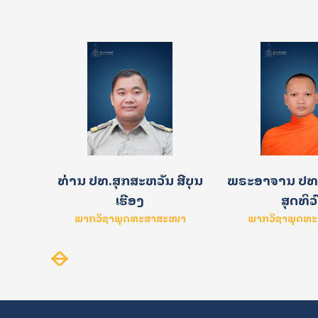
ງສາ
ທ່ານ ປທ.ສຸກສະຫວັນ ສີບຸນ
ພຣະອາຈານ ປທ.
ເຮືອງ
ສຸດທິວ
າດສະໜາ
ພາກວິຊາພຸດທະສາສະໜາ
ພາກວິຊາພຸດທ