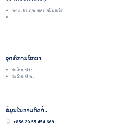
ທ່ານ ປຕ. ຊາຍພອນ ພົມມະຈັກ
ວຸດທິການສຶກສາ
ປະລິນຍາຕີ :
ປະລິນຍາໂທ :
ຂໍ້ມູນໃນການຕິດຕໍ່..
+856 20 55 454 669