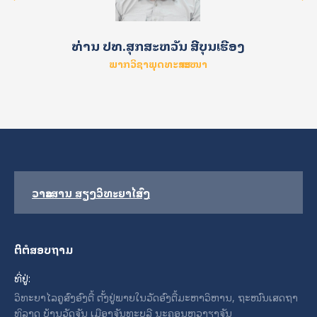
ທ່ານ ປທ.ສຸກສະຫວັນ ສີບຸນເຮືອງ
ພາກວິຊາພຸດທະສາສະໜາ
ວາລະສານ ສຽງວິທະຍາໄລສົງ
ຕິຕໍສອບຖາມ
ທີ່ຢູ່:
ວິທະຍາໄລຄູສົງອົງຕື້ ຕັ້ງຢູ່ພາຍໃນວັດອົງຕື້ມະຫາວິຫານ, ຖະໜົນເສດຖາ
ທິລາດ ບ້ານວັດຈັນ ເມືອງຈັນທະບູລີ ນະຄອນຫຼວງຽງຈັນ