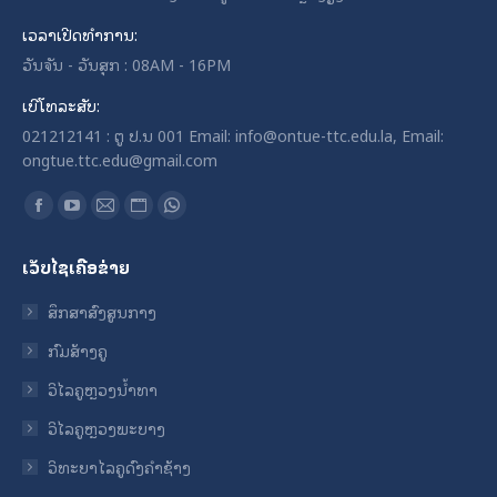
ເວລາເປີດທໍາການ:
ວັນຈັນ - ວັນສຸກ : 08AM - 16PM
ເບີໂທລະສັບ:
021212141 : ຕູ ປ.ນ 001 Email: info@ontue-ttc.edu.la, Email:
ongtue.ttc.edu@gmail.com
Find us on:
Facebook
YouTube
Mail
Website
Whatsapp
page
page
page
page
page
ເວັບໄຊເຄືອຂ່າຍ
opens
opens
opens
opens
opens
in
in
in
in
in
ສຶກສາສົງສູນກາງ
new
new
new
new
new
ກົມສ້າງຄູ
window
window
window
window
window
ວິໄລຄູຫຼວງນ້ຳທາ
ວິໄລຄູຫຼວງພະບາງ
ວິທະຍາໄລຄູດົງຄໍາຊ້າງ