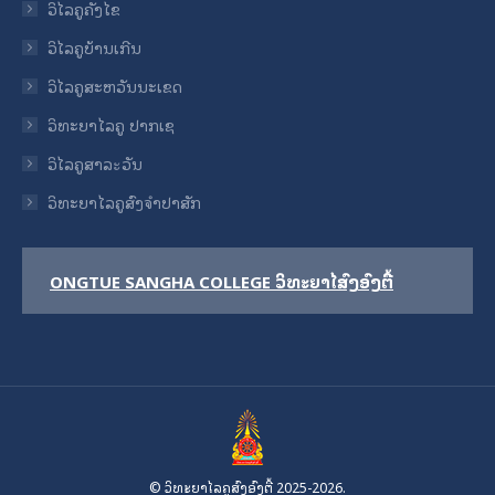
ວິໄລຄູຄັງໄຂ
ວິໄລຄູບ້ານເກີນ
ວິໄລຄູສະຫວັນນະເຂດ
ວິທະຍາໄລຄູ ປາກເຊ
ວິໄລຄູສາລะວັນ
ວິທະຍາໄລຄູສົງຈໍາປາສັກ
ONGTUE SANGHA COLLEGE ວິທະຍາໄລສົງອົງຕື້
© ວິທະຍາໄລຄູສົງອົງຕື້ 2025-2026.