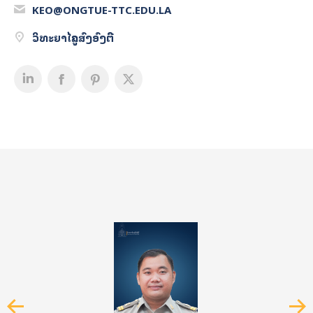
KEO@ONGTUE-TTC.EDU.LA
ວິທະຍາໄລຄູສົງອົງຕື