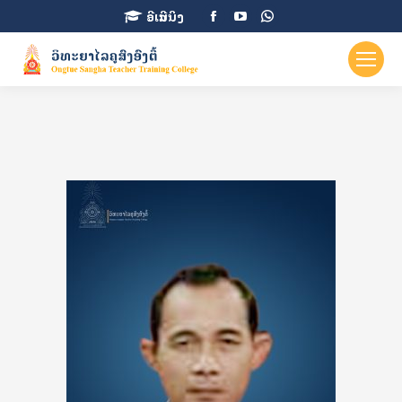
Facebook
YouTube
Whatsapp
ອີເລີນນິງ
page
page
page
opens
opens
opens
in
in
in
new
new
new
window
window
window