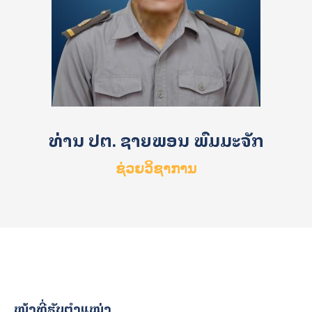
ທ່ານ ປຕ. ຊາຍພອນ ພົມມະຈັກ
ຊ່ວຍວິຊາການ
ໜ້າທີ່ຮັບຕໍາແໜ່ງ