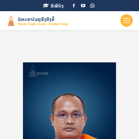
Facebook
YouTube
Whatsapp
ອີເລີນນິງ
page
page
page
opens
opens
opens
in
in
in
new
new
new
window
window
window