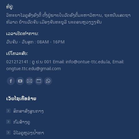
ທີ່ຢູ່:
ວິທະຍາໄລຄູສົງອົງຕື້ ຕັ້ງຢູ່ພາຍໃນວັດອົງຕື້ມະຫາວິຫານ, ຖະໜົນເສດຖາ
ທິລາດ ບ້ານວັດຈັນ ເມືອງຈັນທະບູລີ ນະຄອນຫຼວງຽງຈັນ
ເວລາເປີດທໍາການ:
ວັນຈັນ - ວັນສຸກ : 08AM - 16PM
ເບີໂທລະສັບ:
021212141 : ຕູ ປ.ນ 001 Email: info@ontue-ttc.edu.la, Email:
ongtue.ttc.edu@gmail.com
Find us on:
Facebook
YouTube
Mail
Website
Whatsapp
page
page
page
page
page
ເວັບໄຊເຄືອຂ່າຍ
opens
opens
opens
opens
opens
in
in
in
in
in
ສຶກສາສົງສູນກາງ
new
new
new
new
new
ກົມສ້າງຄູ
window
window
window
window
window
ວິໄລຄູຫຼວງນ້ຳທາ