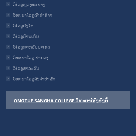
ວິໄລຄູຫຼວງພະບາງ
ວິທະຍາໄລຄູດົງຄໍາຊ້າງ
ວິໄລຄູຄັງໄຂ
ວິໄລຄູບ້ານເກີນ
ວິໄລຄູສະຫວັນນະເຂດ
ວິທະຍາໄລຄູ ປາກເຊ
ວິໄລຄູສາລะວັນ
ວິທະຍາໄລຄູສົງຈໍາປາສັກ
ONGTUE SANGHA COLLEGE ວິທະຍາໄລສົງອົງຕື້