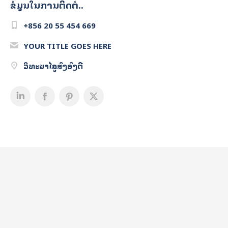
ຂໍ້ມູນໃນການຕິດຕໍ່..
+856 20 55 454 669
YOUR TITLE GOES HERE
ວິທະຍາໄລຄູສົງອົງຕື