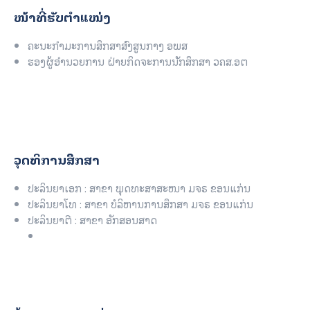
ໜ້າທີ່ຮັບຕໍາແໜ່ງ
ຄະນະກຳມະການສຶກສາສົງສູນກາງ ອພສ
ຮອງຜູ້ອໍານວຍການ ຝ່າຍກິດຈະການນັກສຶກສາ ວຄສ.ອຕ
ວຸດທິການສຶກສາ
ປະລິນຍາເອກ : ສາຂາ ພຸດທະສາສະໜາ ມຈຣ ຂອນແກ່ນ
ປະລິນຍາໂທ : ສາຂາ ບໍລິຫານການສຶກສາ ມຈຣ ຂອນແກ່ນ
ປະລິນຍາຕີ : ສາຂາ ອັກສອນສາດ