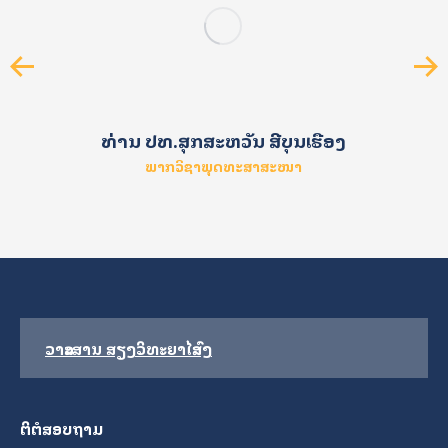
ທ່ານ ປທ.ສຸກສະຫວັນ ສີບຸນເຮືອງ
ພາກວິຊາພຸດທະສາສະໜາ
ວາລະສານ ສຽງວິທະຍາໄລສົງ
ຕິຕໍສອບຖາມ