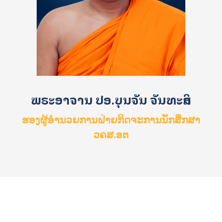
ພຣະອາຈານ ປອ.ບຸນຈັນ ຈັນທະສິດ
ຮອງຜູ້ອໍານວຍການຝ່າຍກິດຈະການນັກສຶກສາ
ວຄສ.ອຕ