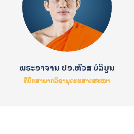
ພຣະອາຈານ ປອ.ຫົວສາ ບໍລິບູນ
ທີ່ປຶກສາພາກວິຊາພຸດທະສາດສະໜາ