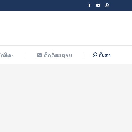
Facebook
YouTube
Whatsapp
ັກສຶກສາ
ຕິດຕໍ່ສອບຖາມ
ຄົ້ນຫາ
Search:
page
page
page
opens
opens
opens
in
in
in
new
new
new
window
window
window
ັກສຶກສາ
ຕິດຕໍ່ສອບຖາມ
ຄົ້ນຫາ
Search: