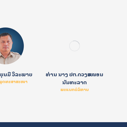
ບຸນມີ ວິລະພາບ
ທ່ານ ນາງ ປຕ.ດວງສະໝອນ
ນາງ 
ນັນທະລາດ
າພຸດທະສາສະໜາ
ພະແນກບໍລິຫານ