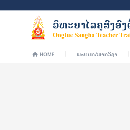
HOME
ພະແນກ/ພາກວິຊາ
HOME
ພະແນກ/ພາກວິຊາ