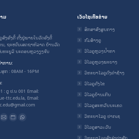
ຖາມ
ເວັບໄຊເຄືອຂ່າຍ
ສຶກສາສົງສູນກາງ
ົງອົງຕື້ ຕັ້ງຢູ່ພາຍໃນວັດອົງຕື້
ກົມສ້າງຄູ
ນ, ຖະໜົນເສດຖາທິລາດ ບ້ານວັດ
ວິໄລຄູຫຼວງນ້ຳທາ
ຈັນທະບູລີ ນະຄອນຫຼວງຽງຈັນ
ວິໄລຄູຫຼວງພະບາງ
ໍາການ:
ວັນສຸກ : 08AM - 16PM
ວິທະຍາໄລຄູດົງຄໍາຊ້າງ
ບ:
ວິໄລຄູຄັງໄຂ
 : ຕູ ປ.ນ 001 Email:
ວິໄລຄູບ້ານເກີນ
e-ttc.edu.la, Email:
tc.edu@gmail.com
ວິໄລຄູສະຫວັນນະເຂດ
n:
ວິທະຍາໄລຄູ ປາກເຊ
ok
uTube
Mail
Website
Whatsapp
ວິໄລຄູສາລะວັນ
ge
page
page
page
ens
opens
opens
opens
ວິທະຍາໄລຄູສົງຈໍາປາສັກ