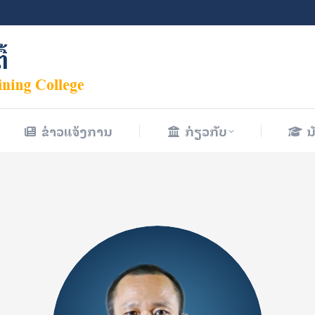
ຂ່າວແຈ້ງການ
ກ່ຽວກັບ
ນ
ຂ່າວແຈ້ງການ
ກ່ຽວກັບ
ນ