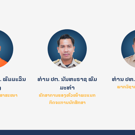
 ພົມມະລິນ
ທ່ານ ປຕ. ນັນທະຣາຊ ພົມ
ທ່ານ ປທ.
ງ
ມະທຳ
ພາກວິຊ
ະສາສະໜາ
ຮັກສາການຮອງຫົວໜ້າພະແນກ
ກິດຈະການນັກສຶກສາ