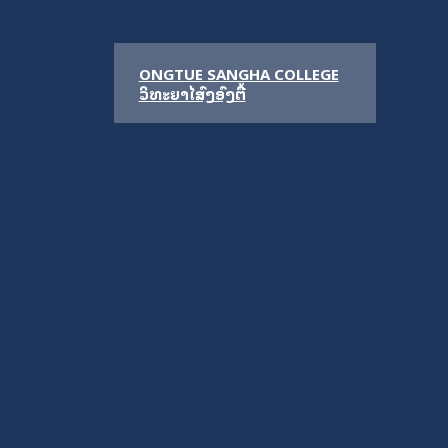
ONGTUE SANGHA COLLEGE
ວິທະຍາໄລສົງອົງຕື້