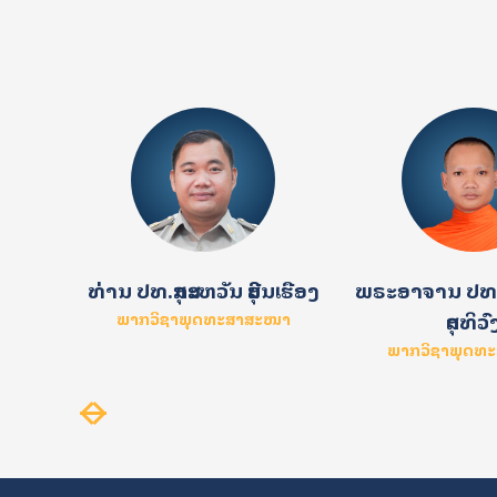
ໍລິບູນ
ທ່ານ ປທ.ສຸກສະຫວັນ ສີບຸນເຮືອງ
ພຣະອາຈານ ປທ.
ສຸດທິວົ
າດສະໜາ
ພາກວິຊາພຸດທະສາສະໜາ
ພາກວິຊາພຸດທ