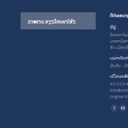
ຕິຕໍສອບ
ວາລະສານ ສຽງວິທະຍາໄລສົງ
ທີ່ຢູ່:
ວິທະຍາໄລຄູສ
ມະຫາວິຫາ
ຈັນ ເມືອງ
ເວລາເປີດທ
ວັນຈັນ - 
ເບີໂທລະສັ
021212141
info@ontu
ongtue.t
Find us o
Facebo
Yo
page
pa
opens
op