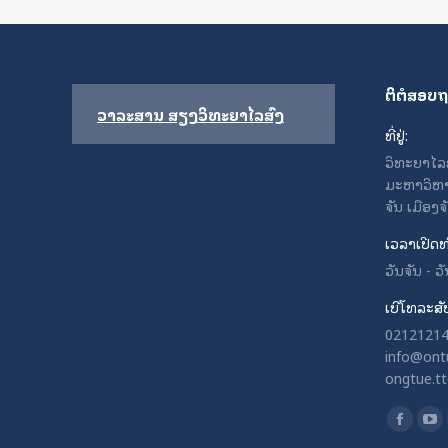
ຕິຕໍສອບ
ວາລະສານ ສຽງວິທະຍາໄລສົງ
ທີ່ຢູ່:
ວິທະຍາໄລຄູສ
ມະຫາວິຫາ
ຈັນ ເມືອງ
ເວລາເປີດທ
ວັນຈັນ - 
ເບີໂທລະສັ
021212141
info@ontu
ongtue.t
Find us o
Facebo
Yo