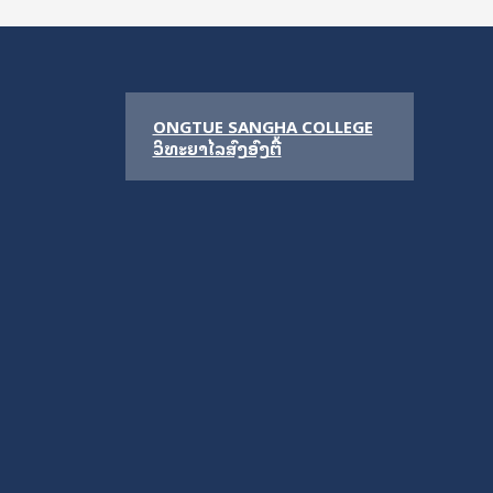
ONGTUE SANGHA COLLEGE
ວິທະຍາໄລສົງອົງຕື້