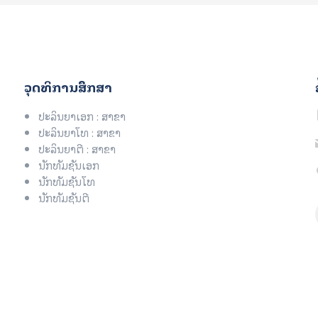
ວຸດທິການສຶກສາ
ປະລິນຍາເອກ : ສາຂາ
ປະລິນຍາໂທ : ສາຂາ
ປະລິນຍາຕີ : ສາຂາ
ນັກທັມຊັນເອກ
ນັກທັມຊັນໂທ
ນັກທັມຊັນຕີ