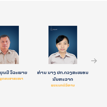
ນາງ 
ທ່ານ ນາງ ປຕ.ດວງສະໝອນ
ບຸນມີ ວິລະພາບ
ນັນທະລາດ
າພຸດທະສາສະໜາ
ພະແນກບໍລິຫານ