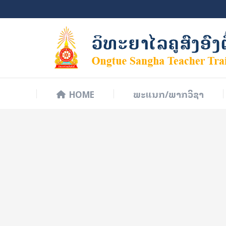
HOME
ພະແນກ/ພາກວິຊາ
HOME
ພະແນກ/ພາກວິຊາ