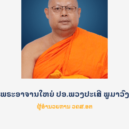
ພຣະອາຈານໃຫຍ່ ປອ.ພວງປະເສີດ ພູມາວົ
ຜູ້ອໍານວຍການ ວຄສ.ອຕ