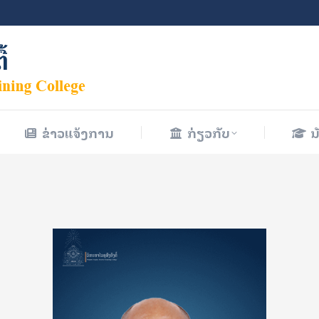
ຂ່າວແຈ້ງການ
ກ່ຽວກັບ
ນ
ຂ່າວແຈ້ງການ
ກ່ຽວກັບ
ນ