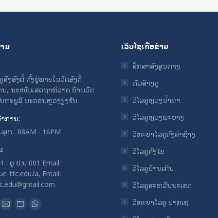
ຖາມ
ເວັບໄຊເຄືອຂ່າຍ
ສຶກສາສົງສູນກາງ
ົງອົງຕື້ ຕັ້ງຢູ່ພາຍໃນວັດອົງຕື້
ກົມສ້າງຄູ
ນ, ຖະໜົນເສດຖາທິລາດ ບ້ານວັດ
ວິໄລຄູຫຼວງນ້ຳທາ
ຈັນທະບູລີ ນະຄອນຫຼວງຽງຈັນ
ວິໄລຄູຫຼວງພະບາງ
ໍາການ:
ວັນສຸກ : 08AM - 16PM
ວິທະຍາໄລຄູດົງຄໍາຊ້າງ
ບ:
ວິໄລຄູຄັງໄຂ
 : ຕູ ປ.ນ 001 Email:
ວິໄລຄູບ້ານເກີນ
e-ttc.edu.la, Email:
tc.edu@gmail.com
ວິໄລຄູສະຫວັນນະເຂດ
n:
ວິທະຍາໄລຄູ ປາກເຊ
ok
uTube
Mail
Website
Whatsapp