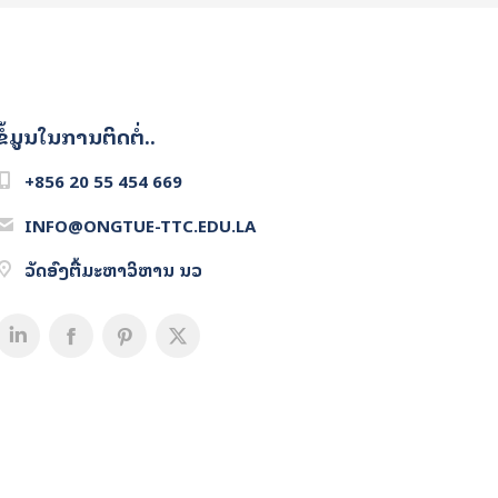
ຂໍ້ມູນໃນການຕິດຕໍ່..
+856 20 55 454 669
INFO@ONGTUE-TTC.EDU.LA
ວັດອົງຕື້ມະຫາວິຫານ ນວ