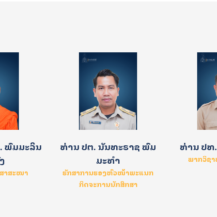
 ພົມມະລິນ
ທ່ານ ປຕ. ນັນທະຣາຊ ພົມ
ທ່ານ ປທ.
ົງ
ມະທຳ
ພາກວິຊ
ະສາສະໜາ
ຮັກສາການຮອງຫົວໜ້າພະແນກ
ກິດຈະການນັກສຶກສາ