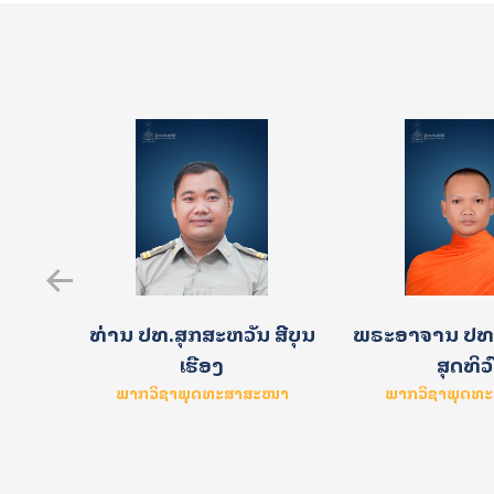
ງສາ
ທ່ານ ປທ.ສຸກສະຫວັນ ສີບຸນ
ພຣະອາຈານ ປທ.
ເຮືອງ
ສຸດທິວ
າດສະໜາ
ພາກວິຊາພຸດທະສາສະໜາ
ພາກວິຊາພຸດທ