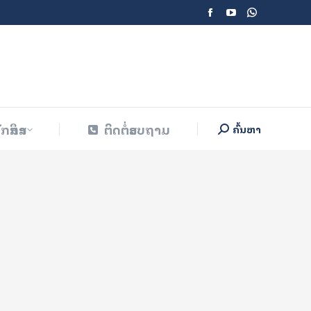
Facebook
YouTube
Whatsapp
ັກສຶກສາ
ຕິດຕໍ່ສອບຖາມ
ຄົ້ນຫາ
Search:
page
page
page
opens
opens
opens
in
in
in
new
new
new
window
window
window
ັກສຶກສາ
ຕິດຕໍ່ສອບຖາມ
ຄົ້ນຫາ
Search: