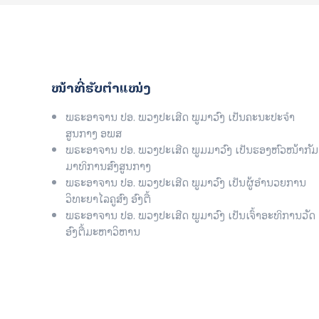
ໜ້າທີ່ຮັບຕໍາແໜ່ງ
ພຣະອາຈານ ປອ. ພວງປະເສີດ ພູມາວົງ ເປັນຄະນະປະຈໍາ
ສູນກາງ ອພສ
ພຣະອາຈານ ປອ. ພວງປະເສີດ ພູມມາວົງ ເປັນຮອງຫົວໜ້າກັມ
ມາທິການສົງສູນກາງ
ພຣະອາຈານ ປອ. ພວງປະເສີດ ພູມາວົງ ເປັນຜູ້ອໍານວຍການ
ວິທະຍາໄລຄູສົງ ອົງຕື້
ພຣະອາຈານ ປອ. ພວງປະເສີດ ພູມາວົງ ເປັນເຈົ້າອະທິການວັດ
ອົງຕື້ມະຫາວິຫານ