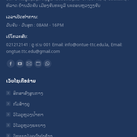
ທິລາດ ບ້ານວັດຈັນ ເມືອງຈັນທະບູລີ ນະຄອນຫຼວງຽງຈັນ
ເວລາເປີດທໍາການ:
ວັນຈັນ - ວັນສຸກ : 08AM - 16PM
ເບີໂທລະສັບ:
021212141 : ຕູ ປ.ນ 001 Email: info@ontue-ttc.edu.la, Email:
ongtue.ttc.edu@gmail.com
Find us on:
Facebook
YouTube
Mail
Website
Whatsapp
page
page
page
page
page
ເວັບໄຊເຄືອຂ່າຍ
opens
opens
opens
opens
opens
in
in
in
in
in
ສຶກສາສົງສູນກາງ
new
new
new
new
new
ກົມສ້າງຄູ
window
window
window
window
window
ວິໄລຄູຫຼວງນ້ຳທາ
ວິໄລຄູຫຼວງພະບາງ
ວິທະຍາໄລຄູດົງຄໍາຊ້າງ