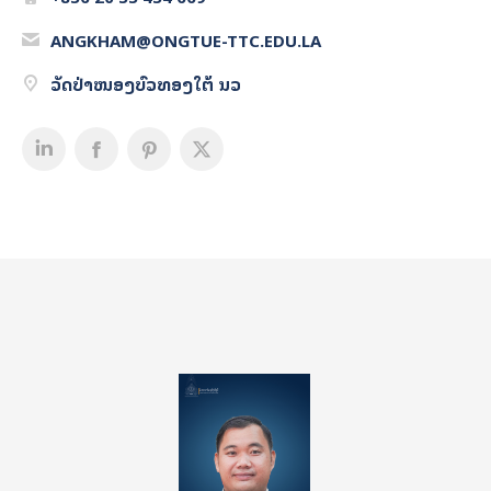
ANGKHAM@ONGTUE-TTC.EDU.LA
ວັດປ່າໜອງບົວທອງໃຕ້ ນວ