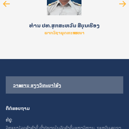
ທ່ານ ປທ.ສຸກສະຫວັນ ສີບຸນເຮືອງ
ພາກວິຊາພຸດທະສາສະໜາ
ວາລະສານ ສຽງວິທະຍາໄລສົງ
ຕິຕໍສອບຖາມ
ທີ່ຢູ່:
ວິທະຍາໄລຄູສົງອົງຕື້ ຕັ້ງຢູ່ພາຍໃນວັດອົງຕື້ມະຫາວິຫານ, ຖະໜົນເສດຖາ