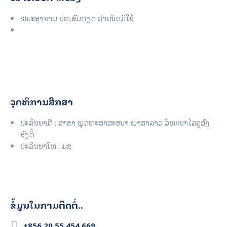
ພຣະອາຈານ ປທ.ສົມກຽດ ຄຳເພັດມີໃຊ້
ວຸດທິການສຶກສາ
ປະລິນຍາຕີ : ສາຂາ ພຸດທະສາສະໜາ ພາສາລາວ ວິທະຍາໄລຄູສົງ
ອົງຕື້
ປະລິນຍາໂທ : ມຊ
ຂໍ້ມູນໃນການຕິດຕໍ່..
+856 20 55 454 669