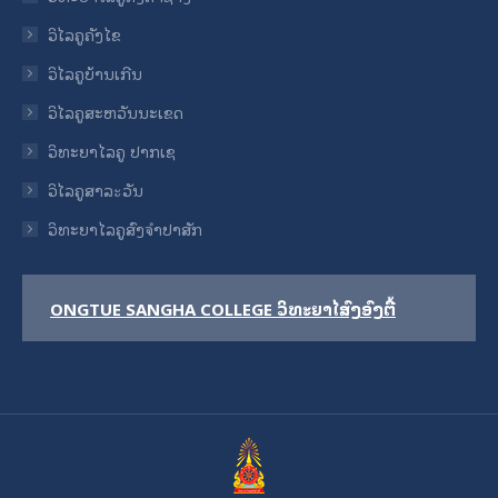
ວິໄລຄູຄັງໄຂ
ວິໄລຄູບ້ານເກີນ
ວິໄລຄູສະຫວັນນະເຂດ
ວິທະຍາໄລຄູ ປາກເຊ
ວິໄລຄູສາລะວັນ
ວິທະຍາໄລຄູສົງຈໍາປາສັກ
ONGTUE SANGHA COLLEGE ວິທະຍາໄລສົງອົງຕື້