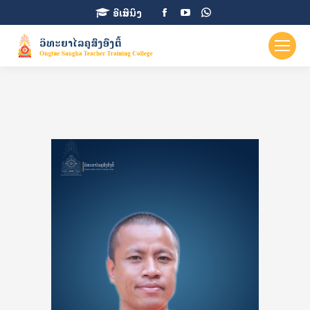
Facebook
YouTube
Whatsapp
ອີເລີນນິງ
page
page
page
opens
opens
opens
in
in
in
new
new
new
window
window
window