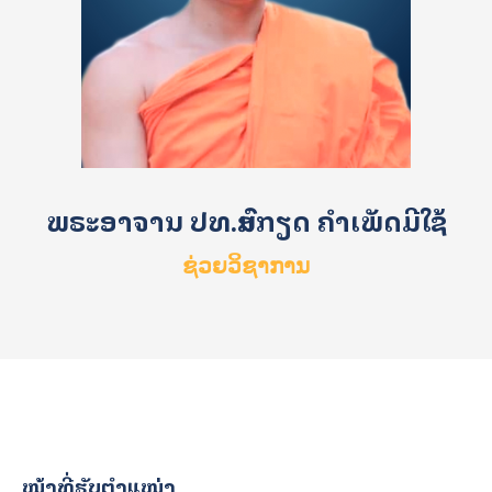
ພຣະອາຈານ ປທ.ສົມກຽດ ຄຳເພັດມີໃຊ້
ຊ່ວຍວິຊາການ
ໜ້າທີ່ຮັບຕໍາແໜ່ງ