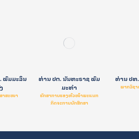
 ພົມມະລິນ
ທ່ານ ປຕ. ນັນທະຣາຊ ພົມ
ທ່ານ ປທ.
ົງ
ມະທຳ
ພາກວິຊ
ະສາສະໜາ
ຮັກສາການຮອງຫົວໜ້າພະແນກ
ກິດຈະການນັກສຶກສາ