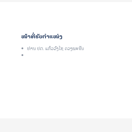
ໜ້າທີ່ຮັບຕໍາແໜ່ງ
ທ່ານ ປຕ. ແກ້ວວົງໄຊ ດວງພະຈັນ