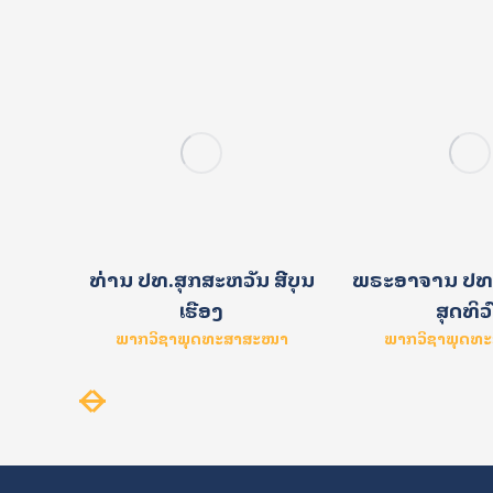
ງສາ
ທ່ານ ປທ.ສຸກສະຫວັນ ສີບຸນ
ພຣະອາຈານ ປທ.
ເຮືອງ
ສຸດທິວ
າດສະໜາ
ພາກວິຊາພຸດທະສາສະໜາ
ພາກວິຊາພຸດທ