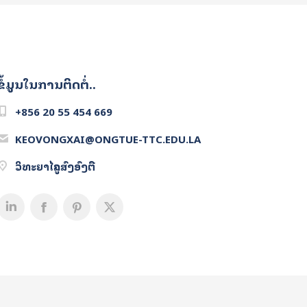
ຂໍ້ມູນໃນການຕິດຕໍ່..
+856 20 55 454 669
KEOVONGXAI@ONGTUE-TTC.EDU.LA
ວິທະຍາໄລຄູສົງອົງຕື