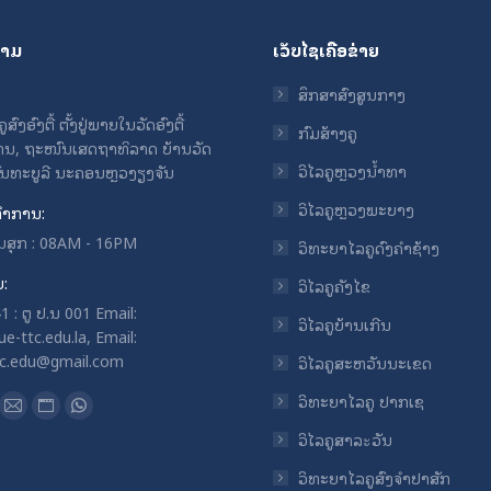
ຖາມ
ເວັບໄຊເຄືອຂ່າຍ
ສຶກສາສົງສູນກາງ
ົງອົງຕື້ ຕັ້ງຢູ່ພາຍໃນວັດອົງຕື້
ກົມສ້າງຄູ
ນ, ຖະໜົນເສດຖາທິລາດ ບ້ານວັດ
ວິໄລຄູຫຼວງນ້ຳທາ
ຈັນທະບູລີ ນະຄອນຫຼວງຽງຈັນ
ວິໄລຄູຫຼວງພະບາງ
ໍາການ:
ວັນສຸກ : 08AM - 16PM
ວິທະຍາໄລຄູດົງຄໍາຊ້າງ
ບ:
ວິໄລຄູຄັງໄຂ
 : ຕູ ປ.ນ 001 Email:
ວິໄລຄູບ້ານເກີນ
e-ttc.edu.la, Email:
tc.edu@gmail.com
ວິໄລຄູສະຫວັນນະເຂດ
n:
ວິທະຍາໄລຄູ ປາກເຊ
ok
uTube
Mail
Website
Whatsapp
ວິໄລຄູສາລะວັນ
ge
page
page
page
ens
opens
opens
opens
ວິທະຍາໄລຄູສົງຈໍາປາສັກ