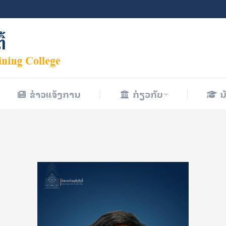
ຂ່າວແຈ້ງການ
ກ່ຽວກັບ
ນ
ຂ່າວແຈ້ງການ
ກ່ຽວກັບ
ນ