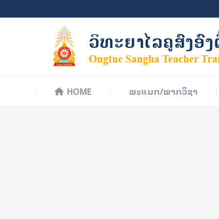
HOME
ພະແນກ/ພາກວິຊາ
HOME
ພະແນກ/ພາກວິຊາ