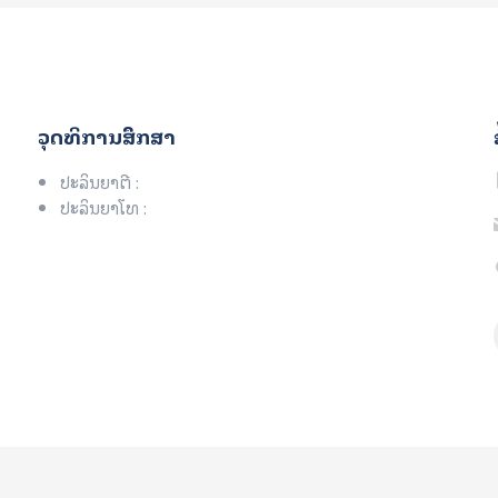
ວຸດທິການສຶກສາ
ປະລິນຍາຕີ :
ປະລິນຍາໂທ :