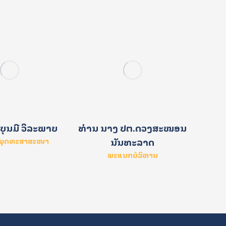
ນາງ 
ທ່ານ ນາງ ປຕ.ດວງສະໝອນ
ບຸນມີ ວິລະພາບ
ນັນທະລາດ
າພຸດທະສາສະໜາ
ພະແນກບໍລິຫານ