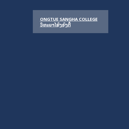
ONGTUE SANGHA COLLEGE
ວິທະຍາໄລສົງອົງຕື້