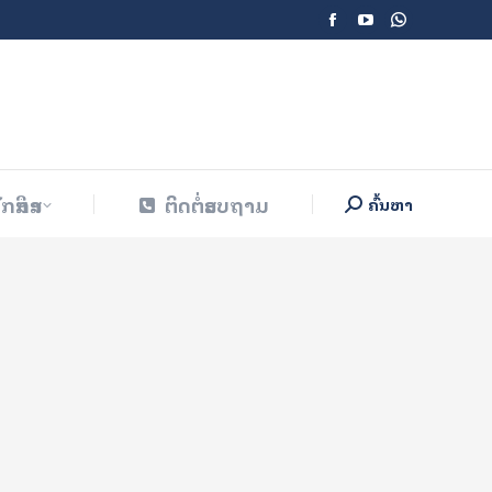
Facebook
YouTube
Whatsapp
ັກສຶກສາ
ຕິດຕໍ່ສອບຖາມ
ຄົ້ນຫາ
Search:
page
page
page
opens
opens
opens
in
in
in
new
new
new
window
window
window
ັກສຶກສາ
ຕິດຕໍ່ສອບຖາມ
ຄົ້ນຫາ
Search: