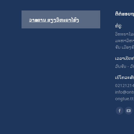
ຕິຕໍສອບ
ວາລະສານ ສຽງວິທະຍາໄລສົງ
ທີ່ຢູ່:
ວິທະຍາໄລຄູສ
ມະຫາວິຫາ
ຈັນ ເມືອງ
ເວລາເປີດທ
ວັນຈັນ - 
ເບີໂທລະສັ
021212141
info@ontu
ongtue.t
Find us o
Facebo
Yo
page
pa
opens
op