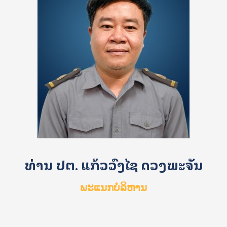
ທ່ານ ປຕ. ແກ້ວວົງໄຊ ດວງພະຈັນ
ພະແນກບໍລິຫານ