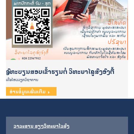
ລົງທະບຽນສອບເຂົ້າຮຽນຕໍ່ ວິທະຍາໄລຄູສົງອົງຕື້
ເຄື່ອໄຫວວຽກວິຊາການ
ອ່ານຂໍ້ມູນເພີ່ມເຕີມ
ວາລະສານ ສຽງວິທະຍາໄລສົງ