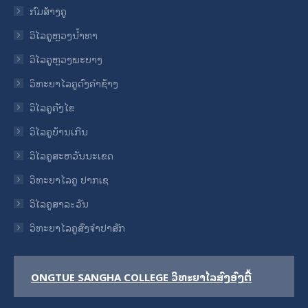
new
new
new
new
new
ກົມສ້າງຄູ
window
window
window
window
window
ວິໄລຄູຫຼວງນ້ຳທາ
ວິໄລຄູຫຼວງພະບາງ
ວິທະຍາໄລຄູດົງຄໍາຊ້າງ
ວິໄລຄູຄັງໄຂ
ວິໄລຄູບ້ານເກີນ
ວິໄລຄູສະຫວັນນະເຂດ
ວິທະຍາໄລຄູ ປາກເຊ
ວິໄລຄູສາລะວັນ
ວິທະຍາໄລຄູສົງຈໍາປາສັກ
ONGTUE SANGHA COLLEGE ວິທະຍາໄລສົງອົງຕື້