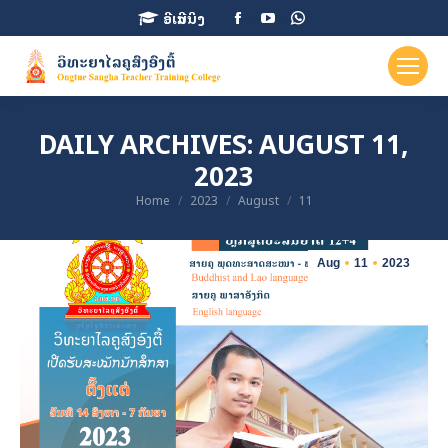
Facebook
YouTube
Whatsapp
ອີເລີນນິງ
page
page
page
opens
opens
opens
in
in
in
new
new
new
DAILY ARCHIVES:
AUGUST 11,
window
window
window
2023
You are here:
Home
2023
August
11
Aug
11
2023