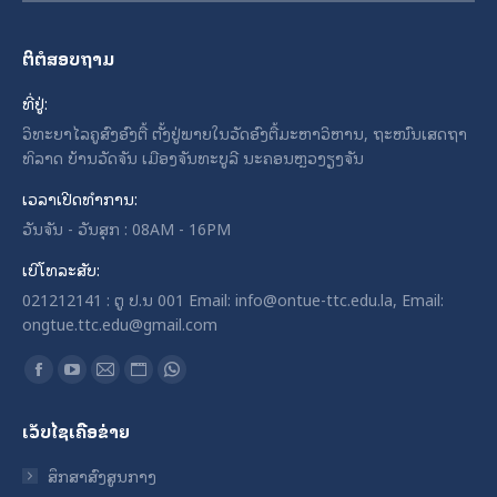
ຕິຕໍສອບຖາມ
ທີ່ຢູ່:
ວິທະຍາໄລຄູສົງອົງຕື້ ຕັ້ງຢູ່ພາຍໃນວັດອົງຕື້ມະຫາວິຫານ, ຖະໜົນເສດຖາ
ທິລາດ ບ້ານວັດຈັນ ເມືອງຈັນທະບູລີ ນະຄອນຫຼວງຽງຈັນ
ເວລາເປີດທໍາການ:
ວັນຈັນ - ວັນສຸກ : 08AM - 16PM
ເບີໂທລະສັບ:
021212141 : ຕູ ປ.ນ 001 Email: info@ontue-ttc.edu.la, Email:
ongtue.ttc.edu@gmail.com
Find us on:
Facebook
YouTube
Mail
Website
Whatsapp
page
page
page
page
page
ເວັບໄຊເຄືອຂ່າຍ
opens
opens
opens
opens
opens
in
in
in
in
in
ສຶກສາສົງສູນກາງ