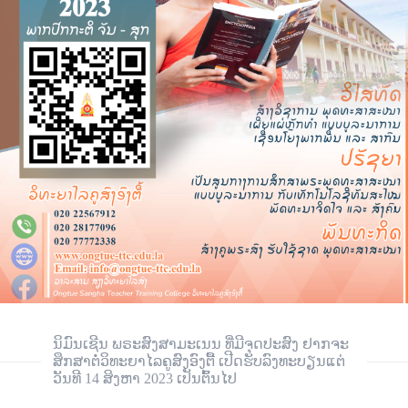
ນິມົນເຊີນ ພຣະສົງສາມະເນນ ທີ່ມີຈຸດປະສົງ ຢາກຈະ
ສຶກສາຕໍ່ວິທະຍາໄລຄູສົງອົງຕື້ ເປີດຮັບລົງທະບຽນແຕ່
ວັນທີ 14 ສິງຫາ 2023 ເປັນຕົ້ນໄປ