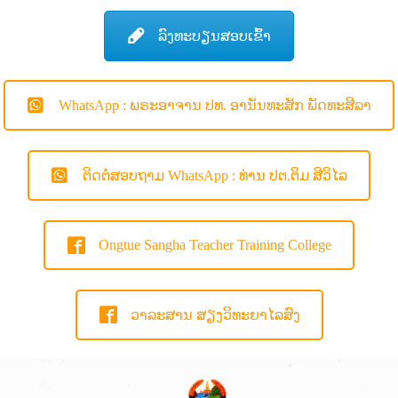
ລົງທະບຽນສອບເຂົ້າ
WhatsApp : ພຣະອາຈານ ປທ. ອານັນທະສັກ ພັດທະສີລາ
ຕິດຕໍ່ສອບຖາມ WhatsApp : ທ່ານ ປຕ.ຕິມ ສີວິໄລ
Ongtue Sangha Teacher Training College
ວາລະສານ ສຽງວິທະຍາໄລສົງ