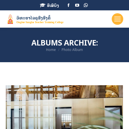
Facebook
YouTube
Whatsapp
ອີເລີນນິງ
page
page
page
opens
opens
opens
in
in
in
new
new
new
ALBUMS ARCHIVE:
window
window
window
You are here:
Home
Photo Album