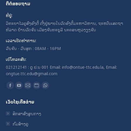
ຕິຕໍສອບຖາມ
ທີ່ຢູ່:
ວິທະຍາໄລຄູສົງອົງຕື້ ຕັ້ງຢູ່ພາຍໃນວັດອົງຕື້ມະຫາວິຫານ, ຖະໜົນເສດຖາ
ທິລາດ ບ້ານວັດຈັນ ເມືອງຈັນທະບູລີ ນະຄອນຫຼວງຽງຈັນ
ເວລາເປີດທໍາການ:
ວັນຈັນ - ວັນສຸກ : 08AM - 16PM
ເບີໂທລະສັບ:
021212141 : ຕູ ປ.ນ 001 Email: info@ontue-ttc.edu.la, Email:
ongtue.ttc.edu@gmail.com
Find us on:
Facebook
YouTube
Mail
Website
Whatsapp
page
page
page
page
page
ເວັບໄຊເຄືອຂ່າຍ
opens
opens
opens
opens
opens
in
in
in
in
in
ສຶກສາສົງສູນກາງ
new
new
new
new
new
ກົມສ້າງຄູ
window
window
window
window
window