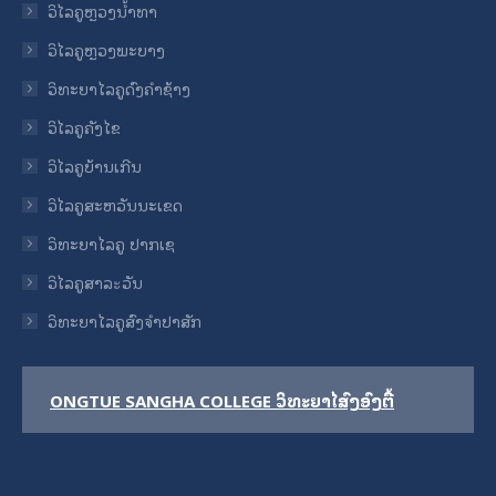
ວິໄລຄູຫຼວງນ້ຳທາ
ວິໄລຄູຫຼວງພະບາງ
ວິທະຍາໄລຄູດົງຄໍາຊ້າງ
ວິໄລຄູຄັງໄຂ
ວິໄລຄູບ້ານເກີນ
ວິໄລຄູສະຫວັນນະເຂດ
ວິທະຍາໄລຄູ ປາກເຊ
ວິໄລຄູສາລะວັນ
ວິທະຍາໄລຄູສົງຈໍາປາສັກ
ONGTUE SANGHA COLLEGE ວິທະຍາໄລສົງອົງຕື້