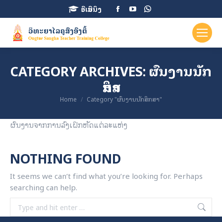
Facebook
YouTube
Whatsapp
ອີເລີນນິງ
page
page
page
opens
opens
opens
in
in
in
new
new
new
CATEGORY ARCHIVES:
ຜົນງານນັກ
window
window
window
ສຶກສາ
You are here:
Home
Category "ຜົນງານນັກສຶກສາ"
ຜົນງານຈາກການລົງເຝຶກຫັດແຕ່ລະແຫ່ງ
NOTHING FOUND
It seems we can’t find what you’re looking for. Perhaps
searching can help.
Search: