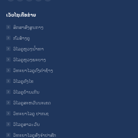
Facebook
YouTube
Mail
Website
Whatsapp
page
page
page
page
page
ເວັບໄຊເຄືອຂ່າຍ
opens
opens
opens
opens
opens
in
in
in
in
in
ສຶກສາສົງສູນກາງ
new
new
new
new
new
ກົມສ້າງຄູ
window
window
window
window
window
ວິໄລຄູຫຼວງນ້ຳທາ
ວິໄລຄູຫຼວງພະບາງ
ວິທະຍາໄລຄູດົງຄໍາຊ້າງ
ວິໄລຄູຄັງໄຂ
ວິໄລຄູບ້ານເກີນ
ວິໄລຄູສະຫວັນນະເຂດ
ວິທະຍາໄລຄູ ປາກເຊ
ວິໄລຄູສາລะວັນ
ວິທະຍາໄລຄູສົງຈໍາປາສັກ