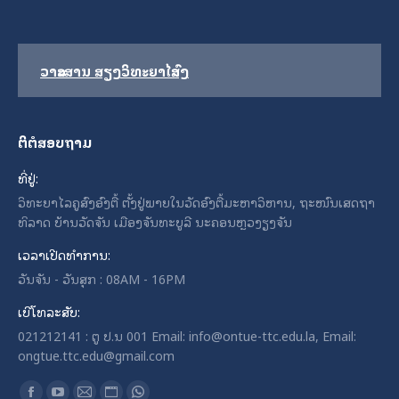
ວາລະສານ ສຽງວິທະຍາໄລສົງ
ຕິຕໍສອບຖາມ
ທີ່ຢູ່:
ວິທະຍາໄລຄູສົງອົງຕື້ ຕັ້ງຢູ່ພາຍໃນວັດອົງຕື້ມະຫາວິຫານ, ຖະໜົນເສດຖາ
ທິລາດ ບ້ານວັດຈັນ ເມືອງຈັນທະບູລີ ນະຄອນຫຼວງຽງຈັນ
ເວລາເປີດທໍາການ:
ວັນຈັນ - ວັນສຸກ : 08AM - 16PM
ເບີໂທລະສັບ:
021212141 : ຕູ ປ.ນ 001 Email: info@ontue-ttc.edu.la, Email:
ongtue.ttc.edu@gmail.com
Find us on: