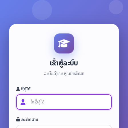
ເຂົ້າສູ່ລະບົບ
ລະບົບລົງທະບຽນນັກສຶກສາ
ຊື່ຜູ້ໃຊ້
ລະຫັດຜ່ານ