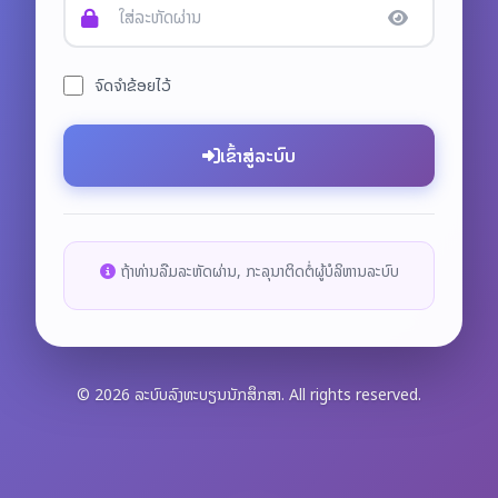
ຈົດຈຳຂ້ອຍໄວ້
ເຂົ້າສູ່ລະບົບ
ຖ້າທ່ານລືມລະຫັດຜ່ານ, ກະລຸນາຕິດຕໍ່ຜູ້ບໍລິຫານລະບົບ
© 2026 ລະບົບລົງທະບຽນນັກສຶກສາ. All rights reserved.